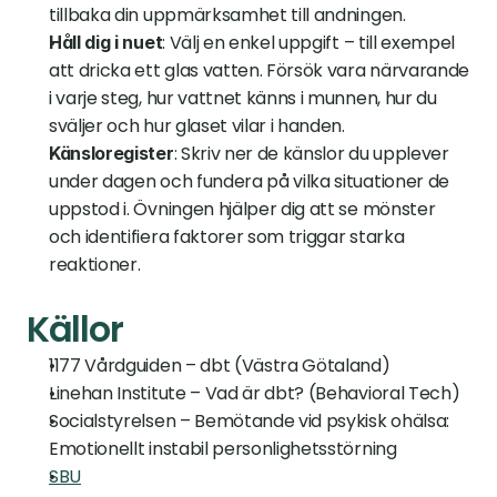
tillbaka din uppmärksamhet till andningen.
: Välj en enkel uppgift – till exempel 
Håll dig i nuet
att dricka ett glas vatten. Försök vara närvarande 
i varje steg, hur vattnet känns i munnen, hur du 
sväljer och hur glaset vilar i handen.
: Skriv ner de känslor du upplever 
Känsloregister
under dagen och fundera på vilka situationer de 
uppstod i. Övningen hjälper dig att se mönster 
och identifiera faktorer som triggar starka 
reaktioner.
Källor
1177 Vårdguiden – dbt (Västra Götaland)
Linehan Institute – Vad är dbt? (Behavioral Tech)
Socialstyrelsen – Bemötande vid psykisk ohälsa: 
Emotionellt instabil personlighetsstörning
SBU