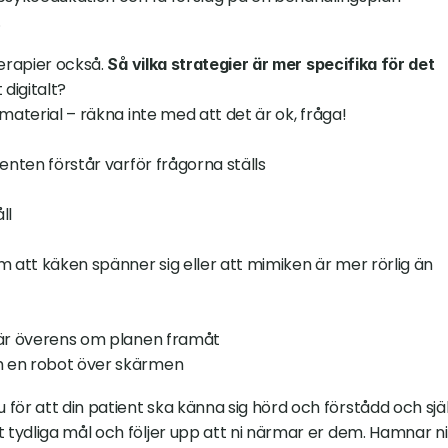
.
erapier också. 
Så vilka strategier är mer specifika för det 
 digitalt?
a material – räkna inte med att det är ok, fråga!
ienten förstår varför frågorna ställs
ll
 att käken spänner sig eller att mimiken är mer rörlig än 
ni är överens om planen framåt
om en robot över skärmen
r att din patient ska känna sig hörd och förstådd och själ
tydliga mål och följer upp att ni närmar er dem. Hamnar ni 