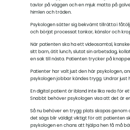
tavlor på väggen och en mjuk matta på golvet.
himlen och träden.
Psykologen sätter sig bekvämt tillrätta i fåtöl
och börjat processat tankar, känslor och krop
När patienten ska ha ett videosamtal, kanske
sitt barn, ätit lunch, slutat sin arbetsdag, koll
en sak till nästa. Patienten trycker på knappe
Patienter har valt just den här psykologen, ans
psykologen jobbar kändes trygg. Undrar just h
En digital patient är ibland inte lika redo för e
Snabbt behöver psykologen visa att det är en t
Så nu behöver en trygg plats skapas genom or
det sägs blir väldigt viktigt för att patienten
psykologen en chans att hjälpa hen få må bät