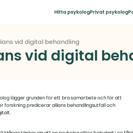
Hitta psykolog
Privat psykolog
P
lians vid digital behandling
ans vid digital be
olog lägger grunden för ett bra samarbete och för att 
 forskning predicerar allians behandlingsutfall och 
talt. 
g? Många tänker sig att en psykolog sitter bekvämt i en fåtölj