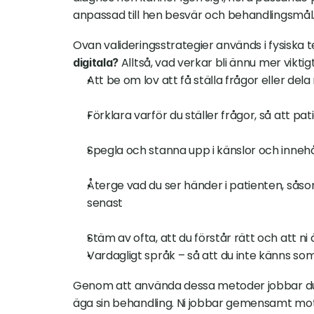
anpassad till hen besvär och behandlingsmål
Ovan valideringsstrategier används i fysiska t
 Alltså, vad verkar bli ännu mer viktigt
digitala?
Att be om lov att få ställa frågor eller del
Förklara varför du ställer frågor, så att pat
Spegla och stanna upp i känslor och innehå
Återge vad du ser händer i patienten, såsom
senast
Stäm av ofta, att du förstår rätt och att 
Vardagligt språk – så att du inte känns s
Genom att använda dessa metoder jobbar du fö
äga sin behandling. Ni jobbar gemensamt mot 