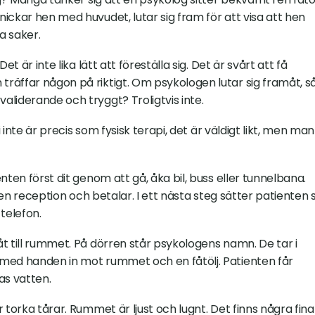
ickar hen med huvudet, lutar sig fram för att visa att hen 
a saker.
t är inte lika lätt att föreställa sig. Det är svårt att få 
räffar någon på riktigt. Om psykologen lutar sig framåt, så
liderande och tryggt? Troligtvis inte.
 inte är precis som fysisk terapi, det är väldigt likt, men man 
ten först dit genom att gå, åka bil, buss eller tunnelbana. 
 en reception och betalar. I ett nästa steg sätter patienten si
telefon.
t till rummet. På dörren står psykologens namn. De tar i 
med handen in mot rummet och en fåtölj. Patienten får 
as vatten.
 torka tårar. Rummet är ljust och lugnt. Det finns några fina 