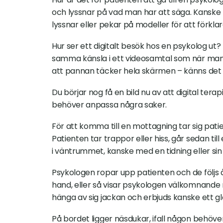
och lyssnar på vad man har att säga. Kanske n
lyssnar eller pekar på modeller för att förklar
Hur ser ett digitalt besök hos en psykolog ut? De
samma känsla i ett videosamtal som när man t
att pannan täcker hela skärmen – känns det va
Du börjar nog få en bild nu av att digital terapi
behöver anpassa några saker.
För att komma till en mottagning tar sig patien
Patienten tar trappor eller hiss, går sedan till
i väntrummet, kanske med en tidning eller sin 
Psykologen ropar upp patienten och de följs å
hand, eller så visar psykologen välkomnande 
hänga av sig jackan och erbjuds kanske ett gl
På bordet ligger näsdukar, ifall någon behöver