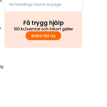
No headings found on page
Få trygg hjälp
 
100 kr/samtal och frikort gäller
Boka tid nu
g 