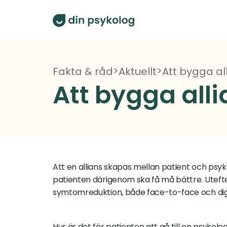
>
>
Fakta & råd
Aktuellt
Att bygga al
Att bygga alli
Att en allians skapas mellan patient och psyk
patienten därigenom ska få må bättre. Utefter
symtomreduktion, både face-to-face och digi
Hur är det för patienten att gå till en psykolo