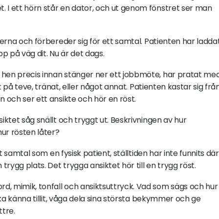
 I ett hörn står en dator, och ut genom fönstret ser man 
jerna och förbereder sig för ett samtal. Patienten har laddat
p på väg dit. Nu är det dags.
 hen precis innan stänger ner ett jobbmöte, har pratat med
at på teve, tränat, eller något annat. Patienten kastar sig från
n och ser ett ansikte och hör en röst.
iktet såg snällt och tryggt ut. Beskrivningen av hur 
ur rösten låter?
tt samtal som en fysisk patient, ställtiden har inte funnits där.
rygg plats. Det trygga ansiktet hör till en trygg röst.
d, mimik, tonfall och ansiktsuttryck. Vad som sägs och hur 
 ska känna tillit, våga dela sina största bekymmer och ge 
tre.