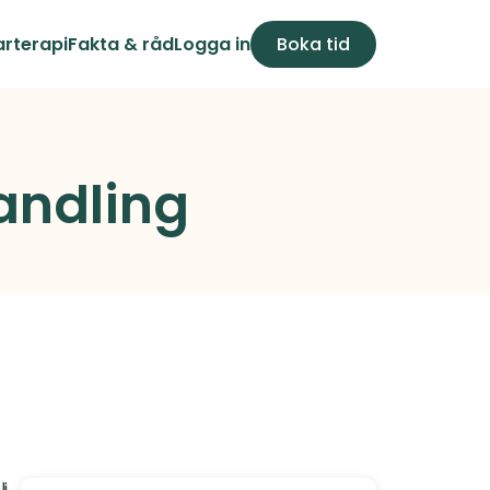
arterapi
Fakta & råd
Logga in
Boka tid
handling
 