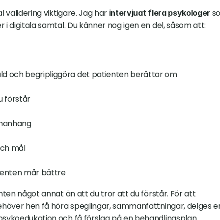
 validering viktigare. Jag har 
 s
intervjuat flera psykologer
 i digitala samtal. Du känner nog igen en del, såsom att:
uld och begripliggöra det patienten berättar om
u förstår
mmanhang
och mål
tienten mår bättre
nten något annat än att du tror att du förstår. För att 
behöver hen få höra speglingar, sammanfattningar, delges en
 psykoedukation och få förslag på en behandlingsplan 