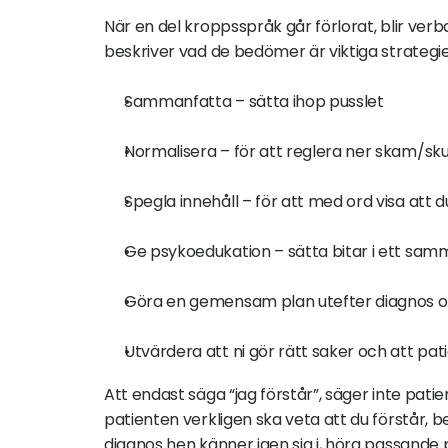
När en del kroppsspråk går förlorat, blir verbal
beskriver vad de bedömer är viktiga strategier
Sammanfatta – sätta ihop pusslet
Normalisera – för att reglera ner skam/sk
Spegla innehåll – för att med ord visa att d
Ge psykoedukation – sätta bitar i ett sa
Göra en gemensam plan utefter diagnos 
Utvärdera att ni gör rätt saker och att pa
Att endast säga “jag förstår”, säger inte patie
patienten verkligen ska veta att du förstår, 
diagnos hen känner igen sig i, höra passande