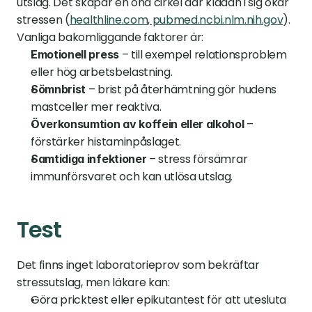
utslag. Det skapar en ond cirkel där klådan i sig ökar 
stressen (
healthline.com
,
 pubmed.ncbi.nlm.nih.gov
). 
Vanliga bakomliggande faktorer är:
 – till exempel relationsproblem 
Emotionell press
eller hög arbetsbelastning.
 – brist på återhämtning gör hudens 
Sömnbrist
mastceller mer reaktiva.
 – 
Överkonsumtion av koffein eller alkohol
förstärker histaminpåslaget.
 – stress försämrar 
Samtidiga infektioner
immunförsvaret och kan utlösa utslag.
Test
Det finns inget laboratorieprov som bekräftar 
stressutslag, men läkare kan:
Göra pricktest eller epikutantest för att utesluta 