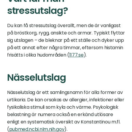
stressutslag?
Du kan få stressutslag överallt, men de är vanligast 
på bröstkorg, rygg, ansikte och armar. Typiskt flyttar 
sig utslagen – de bleknar på ett ställe och dyker upp 
på ett annat efter några timmar, eftersom histamin 
frisätts i olika hudområden (
1177.se
).
Nässelutslag
Nässelutslag är ett samlingsnamn för alla former av 
urtikaria. De kan orsakas av allergier, infektioner eller 
fysikaliska stimuli som kyla och värme. Psykologisk 
belastning är numera också en erkänd utlösare 
enligt en systematisk översikt av Konstantinou m.fl. 
(
pubmed.ncbi.nlm.nih.gov
).