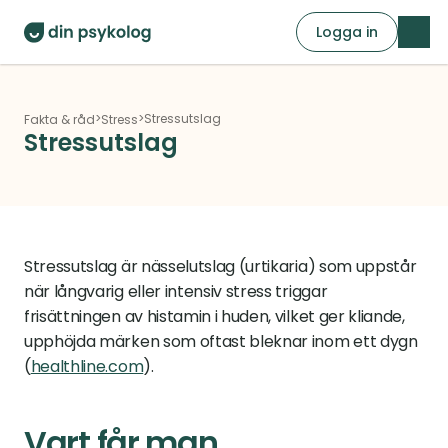
Logga in
>
>
Stressutslag
Fakta & råd
Stress
Stressutslag
Stressutslag är nässelutslag (urtikaria) som uppstår 
när långvarig eller intensiv stress triggar 
frisättningen av histamin i huden, vilket ger kliande, 
upphöjda märken som oftast bleknar inom ett dygn 
(
healthline.com
).
Vart får man 