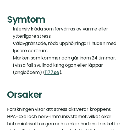
Symtom
Intensiv klåda som förvärras av värme eller 
ytterligare stress.
Välavgränsade, röda upphöjningar i huden med 
ljusare centrum.
Märken som kommer och går inom 24 timmar.
I vissa fall svullnad kring ögon eller läppar 
(angioödem) (
1177.se
).
Orsaker
Forskningen visar att stress aktiverar kroppens 
HPA-axel och nerv-immunsystemet, vilket ökar 
histaminfrisättningen och sänker hudens tröskel för 