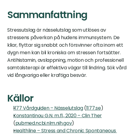
Sammanfattning
Stressutslag är nässelutslag som utlöses av 
stressens påverkan på hudens immun­system. De 
kliar, flyttar sig snabbt och försvinner ofta inom ett 
dygn men kan bli kroniska om stressen fortsätter. 
Antihistamin, avslappning, motion och professionell 
samtalsterapi är effektiva vägar till lindring. Sök vård 
vid långvariga eller kraftiga besvär.
Källor
1177 Vårdguiden – Nässelutslag
 (
1177.se
)
Konstantinou G.N. m.fl., 2020 – Clin Ther
(
pubmed.ncbi.nlm.nih.gov
)
Healthline – Stress and Chronic Spontaneous 