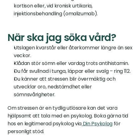
kortison eller, vid kronisk urtikaria, 
injektionsbehandling (omalizumab).
När ska jag söka vård?
Utslagen kvarstår eller återkommer längre än sex 
veckor.
Klådan stör sömn eller vardag trots antihistamin.
Du får svullnad i tunga, läppar eller svalg – ring 112.
Du känner att stressen blir övermäktig och 
utvecklar oro, nedstämdhet eller 
sömnsvårigheter.
Om stressen är en tydlig utlösare kan det vara 
hjälpsamt att tala med en psykolog. Boka gärna tid 
hos en legitimerad psykolog via
 Din Psykolog
 för 
personligt stöd.