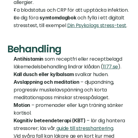
allergier.
Ta blodstatus och CRP för att upptäcka infektion.
Be dig föra 
 och fylla i ett digitalt 
symtomdagbok
stresstest, till exempel 
Din Psykologs stress-test
.
Behandling
 som receptfri eller receptbelagd 
Antihistamin
läkemedelsbehandling lindrar klådan (
1177.se
).
 svalkar huden.
Kall dusch eller kylbalsam
 – djupandning, 
Avslappning och meditation
progressiv muskelavspänning och korta 
meditationspass minskar stresspåslaget.
 – promenader eller lugn träning sänker 
Motion
kortisol.
 – lär dig hantera 
Kognitiv beteendeterapi (KBT)
stressorer; läs vår
 guide till stresshantering
.
Vid svåra fall kan läkare ge en kort kur med 