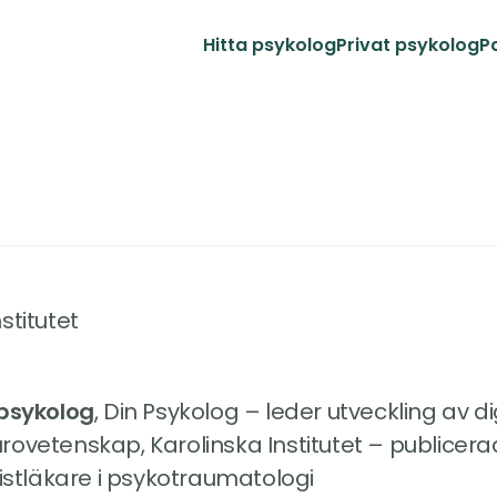
Hitta psykolog
Privat psykolog
P
nstitutet
 psykolog
, Din Psykolog – leder utveckling av d
neurovetenskap, Karolinska Institutet – publicerad
listläkare i psykotraumatologi