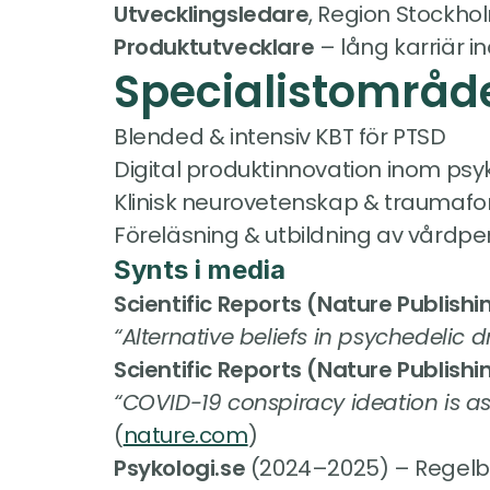
Utvecklingsledare
, Region Stockho
Produkt­utvecklare
 – lång karriär 
Specialistområd
Blended & intensiv KBT för PTSD
Digital produkt­innovation inom psy
Klinisk neurovetenskap & traumafo
Föreläsning & utbildning av vårdpe
Synts i media
Scientific Reports (Nature Publish
“Alternative beliefs in psychedelic d
Scientific Reports (Nature Publish
“COVID-19 conspiracy ideation is as
(
nature.com
)
Psykologi.se
 (2024–2025) – Regel