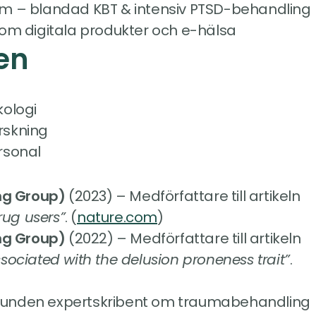
lm – blandad KBT & intensiv PTSD-behandling
inom digitala produkter och e-hälsa
en
kologi
rskning
rsonal
ing Group)
 (2023) – Medförfattare till artikeln
rug users”
. (
nature.com
)
ing Group)
 (2022) – Medförfattare till artikeln
sociated with the delusion proneness trait”
.
bunden expert­skribent om traumabehandling