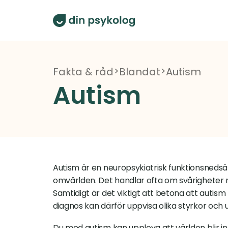
>
>
Fakta & råd
Blandat
Autism
Autism
Autism är en neuropsykiatrisk funktionsneds
omvärlden. Det handlar ofta om svårigheter m
Samtidigt är det viktigt att betona att auti
diagnos kan därför uppvisa olika styrkor och
Du med autism kan uppleva att världen blir int