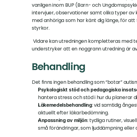
vanligen inom BUP (Barn- och Ungdomspsykiatr
intervjuer, observationer samt olika typer av 
med anhöriga som har känt dig länge, för att 
styrkor.
 Vidare kan utredningen kompletteras med test
understryker att en noggrann utredning är av
Behandling
Det finns ingen behandling som “botar” autis
Psykologiskt stöd och pedagogiska insats
hantera stress och stöd i hur du planerar d
: vid samtidig ånges
Läkemedelsbehandling
aktuellt efter läkarbedömning.
: tydliga rutiner, vis
Anpassning av miljön
små förändringar, som ljuddämpning eller a