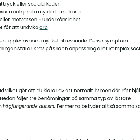
ttryck eller sociala koder.
tressen och prata mycket om dessa.
g, eller motsatsen – underkänslighet.
t för att undvika 
oro
.
agen upplevas som mycket stressande. Dessa symptom 
ingen ställer krav på snabb anpassning eller komplex socia
 vilket gör att du klarar av ett normalt liv men där rätt hjäl
 Nedan följer tre benämningar på samma typ av lättare 
h 
. Termerna betyder alltså samma sa
högfungerande autism