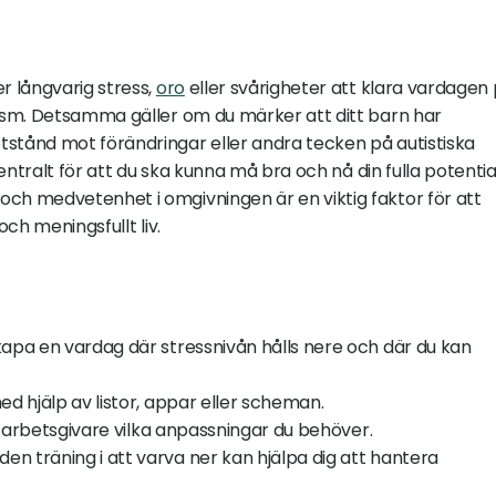
 långvarig stress, 
oro
 eller svårigheter att klara vardagen 
ism. Detsamma gäller om du märker att ditt barn har 
tånd mot förändringar eller andra tecken på autistiska 
ntralt för att du ska kunna må bra och nå din fulla potential.
och medvetenhet i omgivningen är en viktig faktor för att 
ch meningsfullt liv.
pa en vardag där stressnivån hålls nere och där du kan 
ed hjälp av listor, appar eller scheman.
ler arbetsgivare vilka anpassningar du behöver.
den träning i att varva ner kan hjälpa dig att hantera 