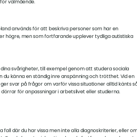
n för välmående.
and används för att beskriva personer som har en 
r högre, men som fortfarande upplever tydliga autistiska 
ina svårigheter, till exempel genom att studera sociala 
n du känna en ständig inre anspänning och trötthet. Vid en 
er svar på frågor om varför vissa situationer alltid känts så
rar för anpassningar i arbetslivet eller studierna.
 fall där du har vissa men inte alla diagnoskriterier, eller om