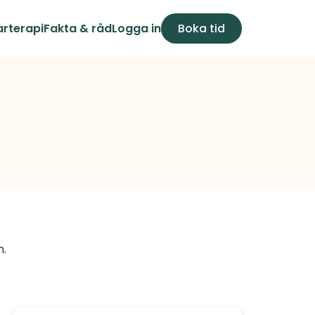
arterapi
Fakta & råd
Logga in
Boka tid
. 