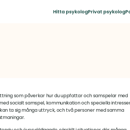
Hitta psykolog
Privat psykolog
P
ättning som påverkar hur du uppfattar och samspelar med 
ed socialt samspel, kommunikation och speciella intressen
sm kan ta sig många uttryck, och två personer med samma 
 utmaningar.
ensiv och överväldigande, särskilt i situationer där många 