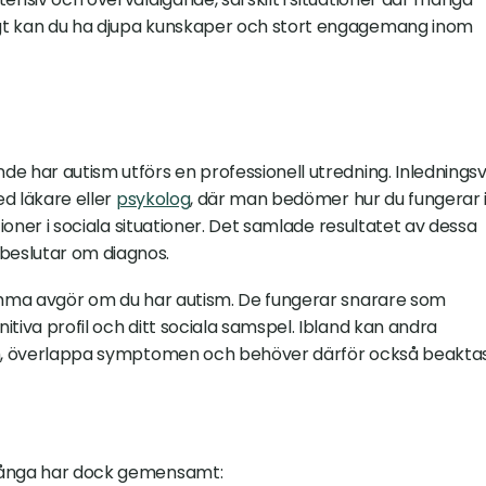
gt kan du ha djupa kunskaper och stort engagemang inom 
e har autism utförs en professionell utredning. Inledningsvi
d läkare eller 
psykolog
, där man bedömer hur du fungerar i
tioner i sociala situationer. Det samlade resultatet av dessa 
beslutar om diagnos.
samma avgör om du har autism. De fungerar snarare som 
tiva profil och ditt sociala samspel. Ibland kan andra 
om, överlappa symptomen och behöver därför också beaktas
 Många har dock gemensamt: