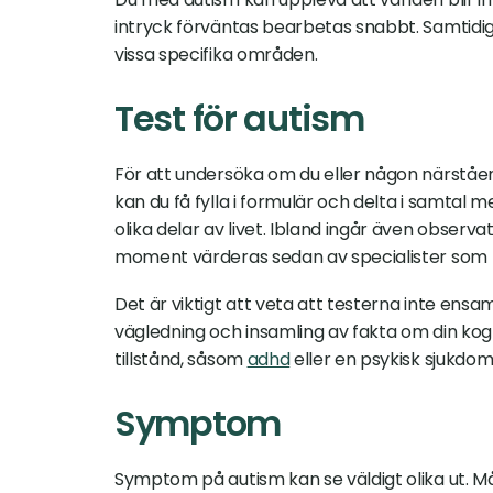
intryck förväntas bearbetas snabbt. Samtidi
vissa specifika områden.
Test för autism
För att undersöka om du eller någon närståend
kan du få fylla i formulär och delta i samtal me
olika delar av livet. Ibland ingår även observa
moment värderas sedan av specialister som 
Det är viktigt att veta att testerna inte en
vägledning och insamling av fakta om din kogni
tillstånd, såsom 
adhd
 eller en psykisk sjukd
Symptom
Symptom på autism kan se väldigt olika ut.