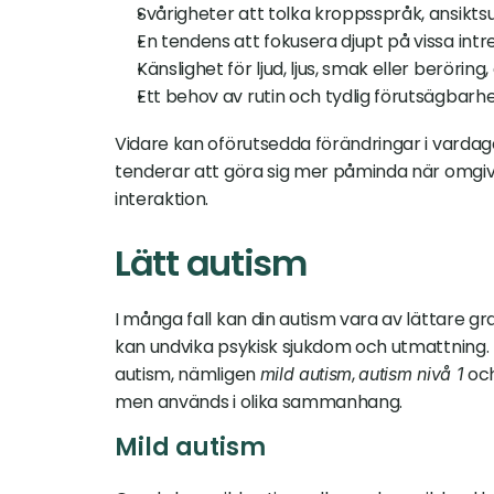
Svårigheter att tolka kroppsspråk, ansiktsu
En tendens att fokusera djupt på vissa in
Känslighet för ljud, ljus, smak eller berörin
Ett behov av rutin och tydlig förutsägbarhe
Vidare kan oförutsedda förändringar i vard
tenderar att göra sig mer påminda när omgivn
interaktion.
Lätt autism
I många fall kan din autism vara av lättare grad
kan undvika psykisk sjukdom och utmattning.
autism, nämligen 
, 
 oc
mild autism
autism nivå 1
men används i olika sammanhang.
Mild autism