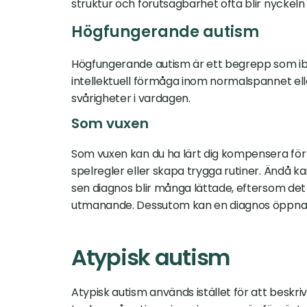
struktur och förutsägbarhet ofta blir nyckel
Högfungerande autism
Högfungerande autism är ett begrepp som ibl
intellektuell förmåga inom normalspannet elle
svårigheter i vardagen.
Som vuxen
Som vuxen kan du ha lärt dig kompensera för d
spelregler eller skapa trygga rutiner. Ändå ka
sen diagnos blir många lättade, eftersom det g
utmanande. Dessutom kan en diagnos öppna dör
Atypisk autism
Atypisk autism används istället för att beskriva