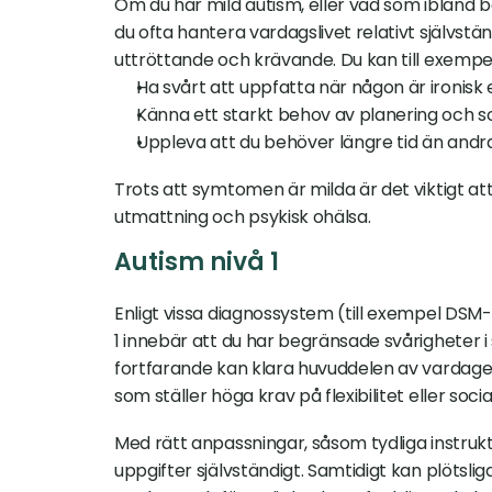
Om du har mild autism, eller vad som ibland b
du ofta hantera vardagslivet relativt självs
uttröttande och krävande. Du kan till exempel
Ha svårt att uppfatta när någon är ironisk 
Känna ett starkt behov av planering och s
Uppleva att du behöver längre tid än andra 
Trots att symtomen är milda är det viktigt att
utmattning och psykisk ohälsa.
Autism nivå 1
Enligt vissa diagnossystem (till exempel DSM-5
1 innebär att du har begränsade svårigheter i
fortfarande kan klara huvuddelen av vardagen
som ställer höga krav på flexibilitet eller soci
Med rätt anpassningar, såsom tydliga instruk
uppgifter självständigt. Samtidigt kan plötslig