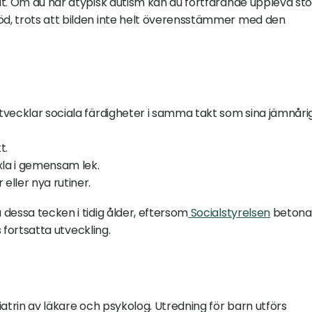
t. Om du har atypisk autism kan du fortfarande uppleva sto
d, trots att bilden inte helt överensstämmer med den 
vecklar sociala färdigheter i samma takt som sina jämnårig
t.
xla i gemensam lek.
eller nya rutiner.
dessa tecken i tidig ålder, eftersom
 Socialstyrelsen
 betonar
s fortsatta utveckling.
atrin av läkare och psykolog. Utredning för barn utförs 