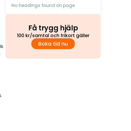
No headings found on page
Få trygg hjälp
100 kr/samtal och frikort gäller
Boka tid nu
s 
 
.