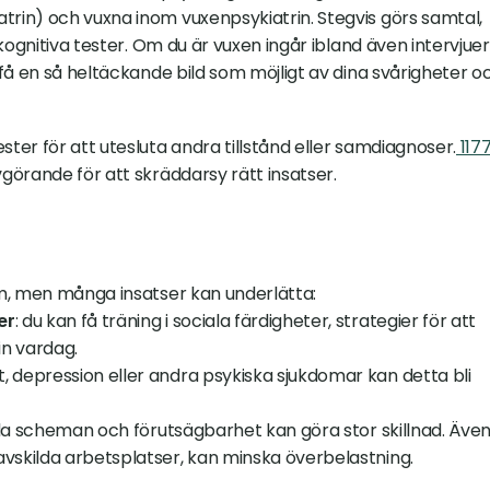
in) och vuxna inom vuxenpsykiatrin. Stegvis görs samtal, 
kognitiva tester. Om du är vuxen ingår ibland även intervjuer 
få en så heltäckande bild som möjligt av dina svårigheter oc
er för att utesluta andra tillstånd eller samdiagnoser.
 117
görande för att skräddarsy rätt insatser.
m, men många insatser kan underlätta:
: du kan få träning i sociala färdigheter, strategier för att 
er
in vardag.
t, depression eller andra psykiska sjukdomar kan detta bli 
uella scheman och förutsägbarhet kan göra stor skillnad. Även
vskilda arbetsplatser, kan minska överbelastning.