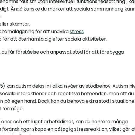
enämns “autism utan intellektuell funktionsnedsättning”, kan
tändigt. Ändå kanske du märker att sociala sammanhang känn
:
eller skämtar.
chemaläggning för att undvika 
stress
.
för att återhämta dig efter sociala aktiviteter.
 du får förståelse och anpassat stöd för att förebygga 
) kan autism delas in i olika nivåer av stödbehov. Autism niv
 sociala interaktioner och repetitiva beteenden, men att du 
 på egen hand. Dock kan du behöva extra stöd i situationer
al förmåga.
tioner och ett lugnt arbetsklimat, kan du hantera många 
a förändringar skapa en påtaglig stressreaktion, vilket gör at