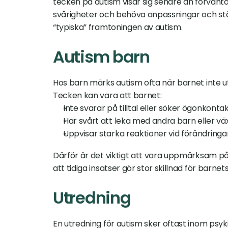
tecken på autism visar sig senare än förvänta
svårigheter och behöva anpassningar och stö
“typiska” framtoningen av autism.
Autism barn
Hos barn märks autism ofta när barnet inte ut
Tecken kan vara att barnet:
Inte svarar på tilltal eller söker ögonkontak
Har svårt att leka med andra barn eller vä
Uppvisar starka reaktioner vid förändringar 
Därför är det viktigt att vara uppmärksam på 
att tidiga insatser gör stor skillnad för barnet
Utredning
En utredning för autism sker oftast inom psyki