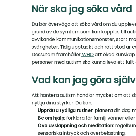
När ska jag söka vård
Du bör överväga att söka vård om du upplever
grund av de symtom som kan kopplas till aut
avvikande kommunikationsmönster, stort mots
svårigheter. Tidig upptäckt och rätt stöd är ce
Dessutom framhåller
 WHO
 att ökad kunskap 
personer med autism ska kunna leva ett fullt o
Vad kan jag göra själv
Att hantera autism handlar mycket om att ska
nyttja dina styrkor. Du kan:
: planera din dag m
Upprätta tydliga rutiner
: förklara för familj, vänner el
Be om hjälp
: regelbun
Öva avslappning och meditation
sensoriska intryck och överbelastning.