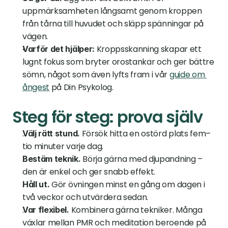
uppmärksamheten långsamt genom kroppen 
från tårna till huvudet och släpp spänningar på 
vägen.
 Kroppsskanning skapar ett 
Varför det hjälper:
lugnt fokus som bryter orostankar och ger bättre 
sömn, något som även lyfts fram i vår 
guide om 
ångest
 på Din Psykolog.
Steg för steg: prova själv
 Försök hitta en ostörd plats fem–
Välj rätt stund.
tio minuter varje dag.
 Börja gärna med djupandning – 
Bestäm teknik.
den är enkel och ger snabb effekt.
 Gör övningen minst en gång om dagen i 
Håll ut.
två veckor och utvärdera sedan.
 Kombinera gärna tekniker. Många 
Var flexibel.
växlar mellan PMR och meditation beroende på 