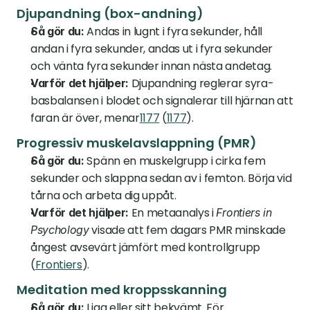
Djupandning (box-andning)
 Andas in lugnt i fyra sekunder, håll 
Så gör du:
andan i fyra sekunder, andas ut i fyra sekunder 
och vänta fyra sekunder innan nästa andetag.
 Djupandning reglerar syra-
Varför det hjälper:
basbalansen i blodet och signalerar till hjärnan att 
faran är över, menar
1177
 (
1177
).
Progressiv muskelavslappning (PMR)
 Spänn en muskelgrupp i cirka fem 
Så gör du:
sekunder och slappna sedan av i femton. Börja vid 
tårna och arbeta dig uppåt.
 En meta­analys i 
Varför det hjälper:
Frontiers in 
 visade att fem dagars PMR minskade 
Psychology
ångest avsevärt jämfört med kontrollgrupp 
(
Frontiers
).
Meditation med kroppsskanning
 Ligg eller sitt bekvämt. För 
Så gör du: