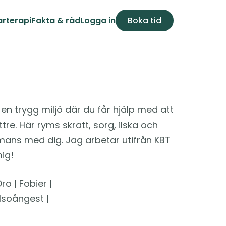
arterapi
Fakta & råd
Logga in
Boka tid
en trygg miljö där du får hjälp med att 
e. Här ryms skratt, sorg, ilska och 
mans med dig. Jag arbetar utifrån KBT 
ig!
 | Fobier | 
soångest | 