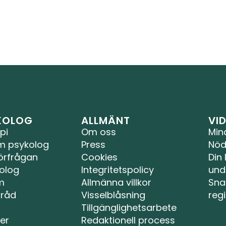
YKOLOG
ALLMÄNT
VI
pi
Om oss
Min
m psykolog
Press
Nöds
örfrågan
Cookies
Din
olog
Integritetspolicy
unde
m
Allmänna villkor
Sna
 råd
Visselblåsning
reg
Tillgänglighetsarbete
er
Redaktionell process