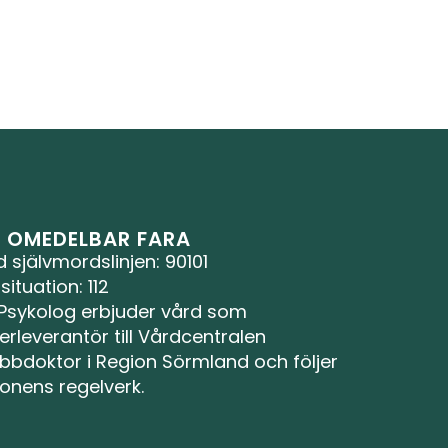
D OMEDELBAR FARA
d självmordslinjen
: 90101
ituation: 112
 Psykolog erbjuder vård som 
rleverantör till Vårdcentralen 
bbdoktor i Region Sörmland och följer 
ionens regelverk.