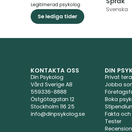
Språk
Legitimerad psykolog
Svenska
Se lediga tider
KONTAKTA OSS
DIN PS
Din Psykolog 
Privat tera
Vård Sverige AB
Jobba so
559336-8888
Företagsf
Östgötagatan 12
Boka psyk
Stockholm 116 25
Stipendiu
info@dinpsykolog.se
Fakta och
Tester
Recension