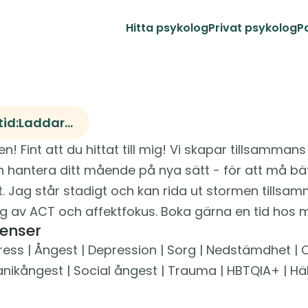
Hitta psykolog
Privat psykolog
P
id:
Laddar...
 Fint att du hittat till mig! Vi skapar tillsammans 
 hantera ditt mående på nya sätt - för att må bättr
t. Jag står stadigt och kan rida ut stormen tillsam
g av ACT och affektfokus. Boka gärna en tid hos m
enser
ess | Ångest | Depression | Sorg | Nedstämdhet | Oro
anikångest | Social ångest | Trauma | HBTQIA+ | Häl